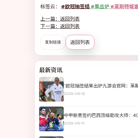
标签云：
#欧冠抽签结
#果出炉
#莱斯特城
上一篇：返回列表
下一篇：返回列表
返回列表
复制链接
最新资讯
“欧冠抽签结果出炉九游会官网：莱
2026-06-12
中甲新贵签约巴西顶级助攻大师：4
2026-06-11