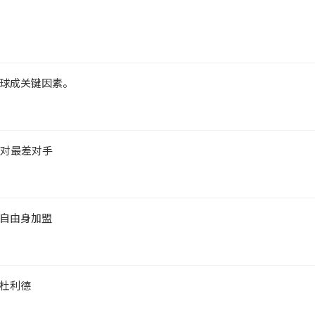
球成关键因素。
面对最差对手
自由身加盟
杜利德