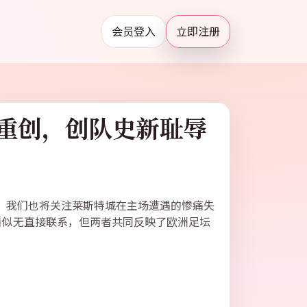
会员登入
立即注册
重创，创队史新耻辱
，我们也将关注莱斯特城在主场遭遇的惨痛失
看似无直接联系，但两者共同反映了欧洲足坛