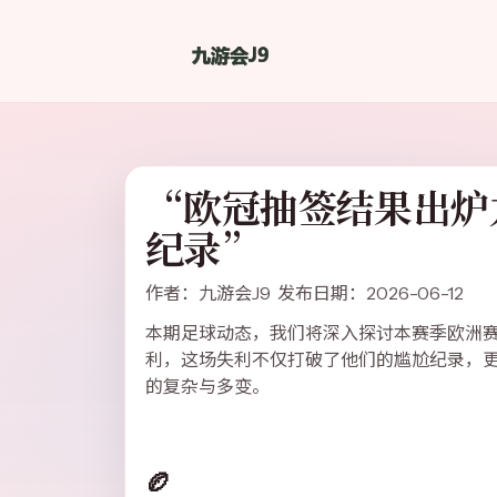
“欧冠抽签结果出炉
纪录”
作者：九游会J9 发布日期：2026-06-12
本期足球动态，我们将深入探讨本赛季欧洲
利，这场失利不仅打破了他们的尴尬纪录，
的复杂与多变。
🏉