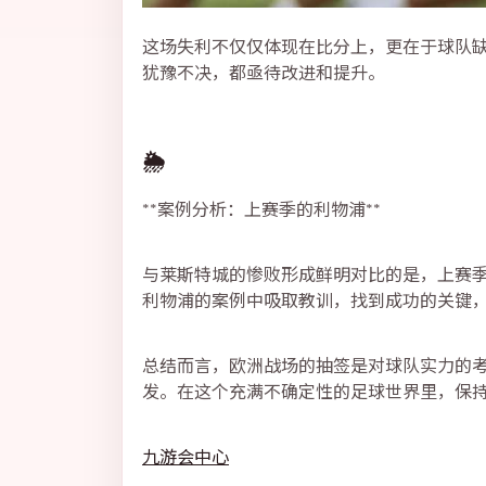
这场失利不仅仅体现在比分上，更在于球队
犹豫不决，都亟待改进和提升。
🌦️
**案例分析：上赛季的利物浦**
与莱斯特城的惨败形成鲜明对比的是，上赛
利物浦的案例中吸取教训，找到成功的关键
总结而言，欧洲战场的抽签是对球队实力的
发。在这个充满不确定性的足球世界里，保
九游会中心