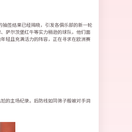
的抽签结果已经揭晓，引发各俱乐部的新一轮
尔、萨尔茨堡红牛等实力稍逊的球队，他们面
借年轻且充满活力的阵容，正在寻求在欧洲赛
尴尬的主场纪录。后防线如同筛子般被对手洞