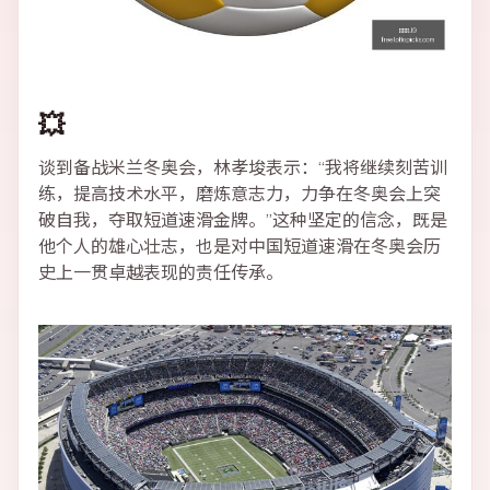
💥
谈到备战米兰冬奥会，林孝埈表示：“我将继续刻苦训
练，提高技术水平，磨炼意志力，力争在冬奥会上突
破自我，夺取短道速滑金牌。”这种坚定的信念，既是
他个人的雄心壮志，也是对中国短道速滑在冬奥会历
史上一贯卓越表现的责任传承。