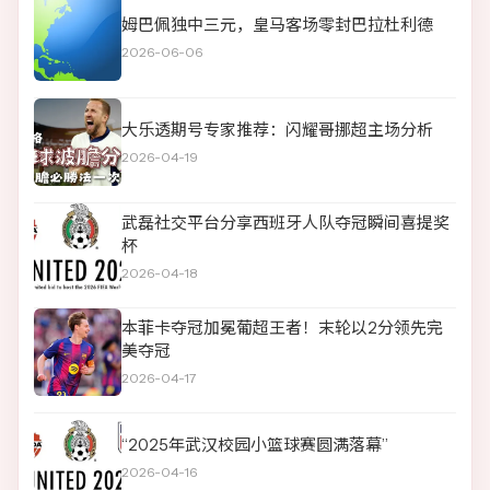
姆巴佩独中三元，皇马客场零封巴拉杜利德
2026-06-06
大乐透期号专家推荐：闪耀哥挪超主场分析
2026-04-19
武磊社交平台分享西班牙人队夺冠瞬间喜提奖
杯
2026-04-18
本菲卡夺冠加冕葡超王者！末轮以2分领先完
美夺冠
2026-04-17
“2025年武汉校园小篮球赛圆满落幕”
2026-04-16