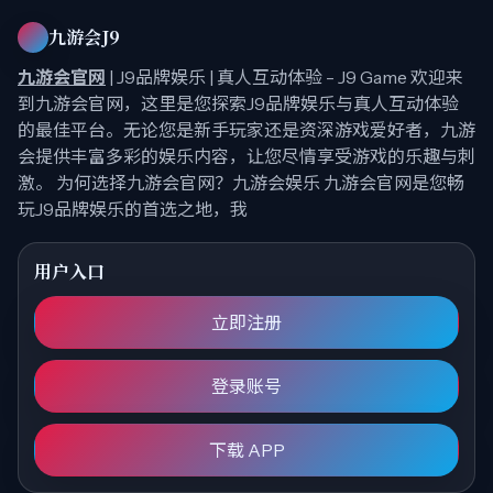
九游会J9
九游会官网
| J9品牌娱乐 | 真人互动体验 - J9 Game 欢迎来
到九游会官网，这里是您探索J9品牌娱乐与真人互动体验
的最佳平台。无论您是新手玩家还是资深游戏爱好者，九游
会提供丰富多彩的娱乐内容，让您尽情享受游戏的乐趣与刺
激。 为何选择九游会官网？九游会娱乐 九游会官网是您畅
玩J9品牌娱乐的首选之地，我
用户入口
立即注册
登录账号
下载 APP