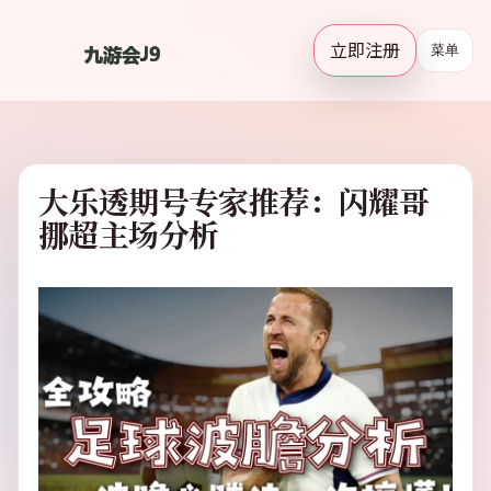
立即注册
菜单
大乐透期号专家推荐：闪耀哥
挪超主场分析