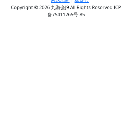
|
网站地图
|
标签云
Copyright © 2026 九游会J9 All Rights Reserved ICP
备75411265号-85