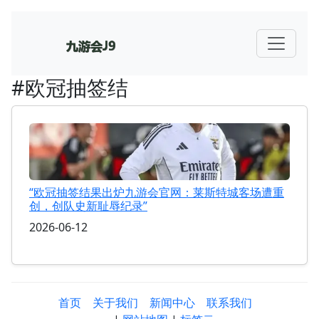
#欧冠抽签结
“欧冠抽签结果出炉九游会官网：莱斯特城客场遭重
创，创队史新耻辱纪录”
2026-06-12
首页
关于我们
新闻中心
联系我们