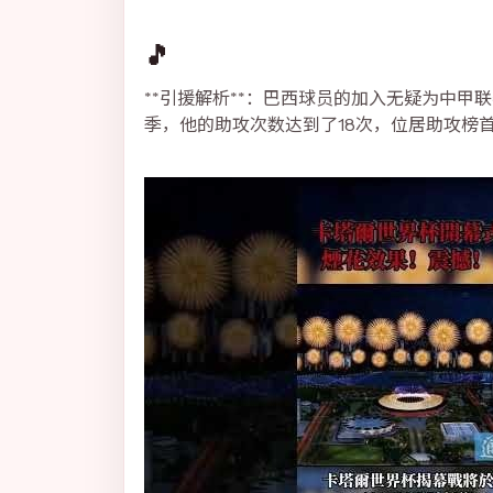
🎵
**引援解析**：巴西球员的加入无疑为中
季，他的助攻次数达到了18次，位居助攻榜