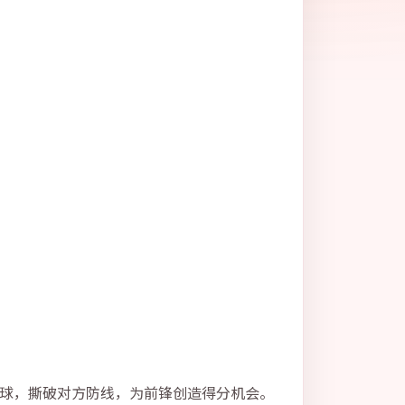
传球，撕破对方防线，为前锋创造得分机会。