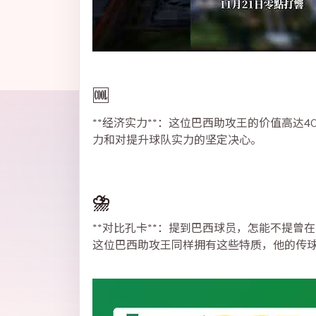
🆒
**经济实力**：这位巴西助攻王的价值高
力和对提升球队实力的坚定决心。
⛈️
**对比孔卡**：提到巴西球员，怎能不提
这位巴西助攻王同样拥有这些特质，他的传