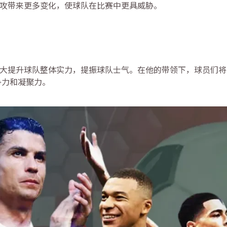
进攻带来更多变化，使球队在比赛中更具威胁。
将极大提升球队整体实力，提振球队士气。在他的带领下，球员们
争力和凝聚力。