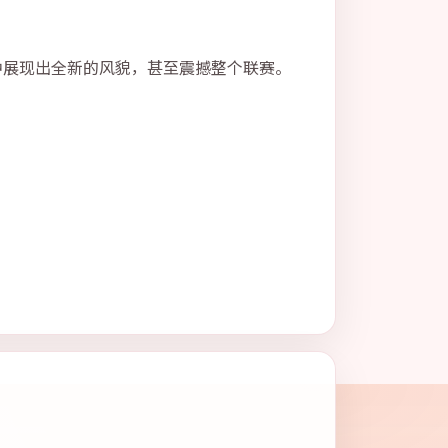
中展现出全新的风貌，甚至震撼整个联赛。