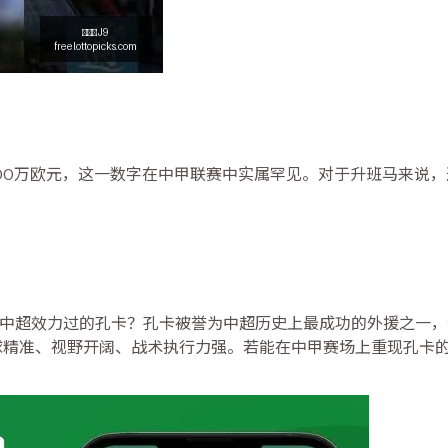
达400万欧元，这一数字在中甲联赛中实属罕见。对于升班马来说
曾在中超效力过的孔卡？孔卡被誉为中超历史上最成功的外援之一
球精准、视野开阔、战术执行力强。若能在中甲赛场上重现孔卡