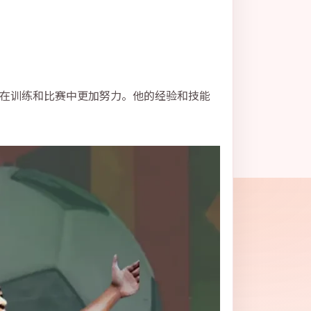
将在训练和比赛中更加努力。他的经验和技能