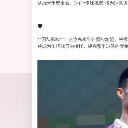
从战术角度来看，这位“传球机器”将为球队
🧡
**团队影响**：这位高水平外援的加盟，
将成为年轻球员的榜样，提高整个球队的竞