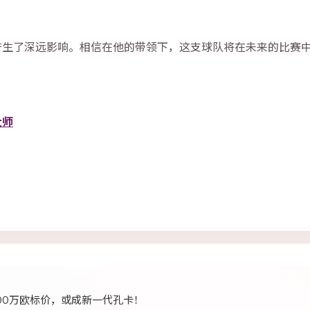
。
产生了深远影响。相信在他的带领下，这支球队将在未来的比赛
大师
00万欧标价，或成新一代孔卡！