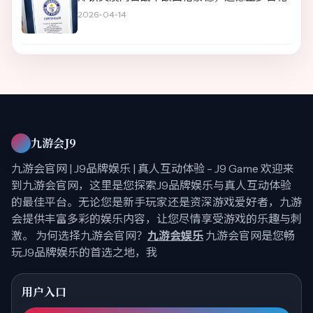
2026-04-14
九游会J9
九游会官网 | J9品牌娱乐 | 真人互动体验 - J9 Game 欢迎来
到九游会官网，这里是您探索J9品牌娱乐与真人互动体验
的最佳平台。无论您是新手玩家还是资深游戏爱好者，九游
会提供丰富多彩的娱乐内容，让您尽情享受游戏的乐趣与刺
激。 为何选择九游会官网？
九游会娱乐
九游会官网是您畅
玩J9品牌娱乐的首选之地，我
用户入口