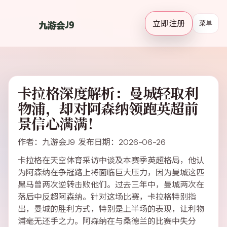
立即注册
菜单
卡拉格深度解析：曼城轻取利
物浦，却对阿森纳领跑英超前
景信心满满！
作者：九游会J9 发布日期：2026-06-26
卡拉格在天空体育采访中谈及本赛季英超格局，他认
为阿森纳在争冠路上将面临巨大压力，因为曼城这匹
黑马曾两次逆转击败他们。过去三年中，曼城两次在
落后中反超阿森纳。针对这场比赛，卡拉格特别指
出，曼城的胜利方式，特别是上半场的表现，让利物
浦毫无还手之力。阿森纳在与桑德兰的比赛中失分