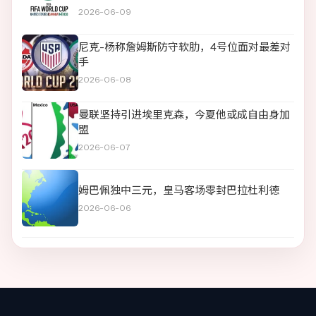
2026-06-09
尼克-杨称詹姆斯防守软肋，4号位面对最差对
手
2026-06-08
曼联坚持引进埃里克森，今夏他或成自由身加
盟
2026-06-07
姆巴佩独中三元，皇马客场零封巴拉杜利德
2026-06-06