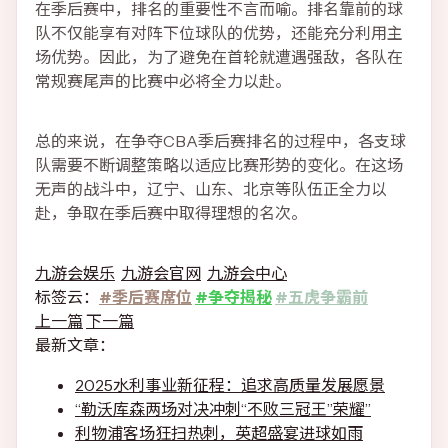
在季后赛中，排名的重要性不言而喻。排名靠前的球
队不仅能享有对阵下位球队的优势，还能充分利用主
场优势。因此，为了避免在首轮就遭遇强敌，各队在
常规赛尾声的比赛中必将全力以赴。
总的来说，在争夺CBA季后赛排名的过程中，各支球
队需要不断调整策略以适应比赛形势的变化。在这场
无声的战斗中，辽宁、山东、北京等队伍正全力以
赴，争取在季后赛中取得理想的名次。
九游会娱乐
九游会官网
九游会中心
标签云：
#季后赛席位
#争夺揭秘
#五虎争霸前
上一篇
下一篇
最新文章：
2025水利事业新征程：追求高质量发展愿景
“勒沃库森两场对决冲刺“不败三冠王”荣耀”
利物浦客场狂扫热刺，英超盛宴进球如雨