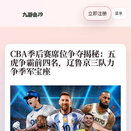
立即注册
菜单
CBA季后赛席位争夺揭秘：五
虎争霸前四名，辽鲁京三队力
争季军宝座