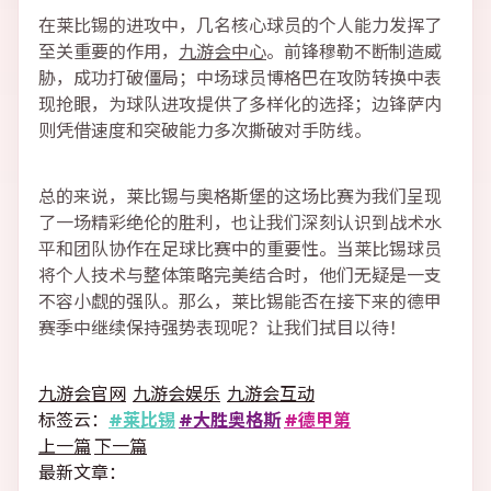
在莱比锡的进攻中，几名核心球员的个人能力发挥了
至关重要的作用，
九游会中心
。前锋穆勒不断制造威
胁，成功打破僵局；中场球员博格巴在攻防转换中表
现抢眼，为球队进攻提供了多样化的选择；边锋萨内
则凭借速度和突破能力多次撕破对手防线。
总的来说，莱比锡与奥格斯堡的这场比赛为我们呈现
了一场精彩绝伦的胜利，也让我们深刻认识到战术水
平和团队协作在足球比赛中的重要性。当莱比锡球员
将个人技术与整体策略完美结合时，他们无疑是一支
不容小觑的强队。那么，莱比锡能否在接下来的德甲
赛季中继续保持强势表现呢？让我们拭目以待！
九游会官网
九游会娱乐
九游会互动
标签云：
#莱比锡
#大胜奥格斯
#德甲第
上一篇
下一篇
最新文章：