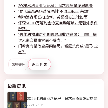
2025水利事业新征程：追求高质量发展愿景
“勒沃库森两场对决冲刺“不败三冠王”荣耀”
利物浦客场狂扫热刺，英超盛宴进球如雨
怀森5000万解约金今夏自动解除，无额外条件
限制。
“去年利物浦对小蜘蛛展现收购意愿；目前，探
讨未来交易事宜尚不妥当。”
门希克有望改变男网格局，崭露头角成“黑马”之
星？
返回列表
复制链接
最新资讯
2025水利事业新征程：追求高质量发展愿景
2026-04-14