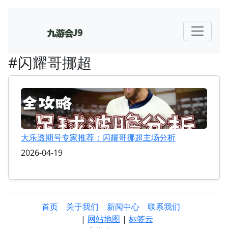
#闪耀哥挪超
大乐透期号专家推荐：闪耀哥挪超主场分析
2026-04-19
首页
关于我们
新闻中心
联系我们
|
网站地图
|
标签云