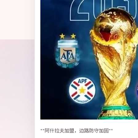
**阿什拉夫加盟，边路防守加固**