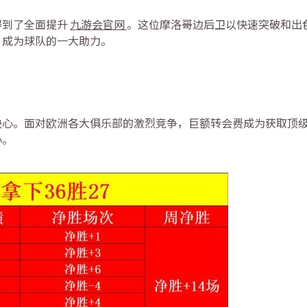
得到了全面提升
九游会官网
。这位摩洛哥边后卫以快速突破和出
，成为球队的一大助力。
决心。面对欧洲各大俱乐部的激烈竞争，巨额转会费成为获取顶
心。