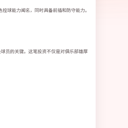
色控球能力闻名，同时具备前插和防守能力。
级球员的关键。这笔投资不仅是对俱乐部雄厚