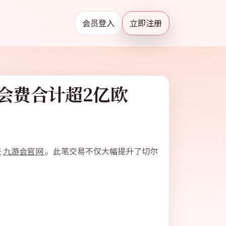
会员登入
立即注册
会费合计超2亿欧
夫
九游会官网
。此笔交易不仅大幅提升了切尔