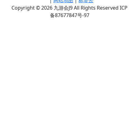
|
网站地图
|
标签云
Copyright © 2026 九游会J9 All Rights Reserved ICP
备87677847号-97