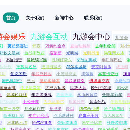
首页
关于我们
新闻中心
联系我们
游会娱乐
九游会互动
九游会中心
九游会
刺
英超盛宴进
怀森
万解约金今
夏自动解除
去年利物浦
对小
郑钦文澳网
首战不敌西
格蒙德
光明网
光明日报
揭秘南方冰
的
不当指责
曼城续写连
胜利好势头
萨维尼奥成
季后赛席位
队计划
招募两名外
或可能减少
墨尔本城与
麦克阿瑟激
战正酣
联对
伯恩茅斯
年武汉校园
小篮球赛圆
满落幕
本菲卡夺冠
加
姆巴佩独中
三元
皇马客场零
曼联坚持引
进埃里克森
今夏他
国家金牌
中甲新贵签
约巴西顶级
助攻大师
欧冠抽签结
果出炉
析
曼城轻取利
年高等继续
教育改革
学历教育提
全明星新星
塞尔比威尔
士公开赛
力克马奎尔
瓜帅公布
多库休战
冬歇期特
超前三强交
那不勒斯在
意甲第
轮以
切尔西引进
哈兰德与阿
歐洲杯組第
年广西少儿
羽毛球系列
赛事完美收
浙大教师生
战
河北队不敌
哈尔滨亚冬
会短道速滑
米男子比赛
杜锋梦想成
夺战
杨震宇高效
砍下
助老鹰逆转
拜仁伤病严
国米对手受
米