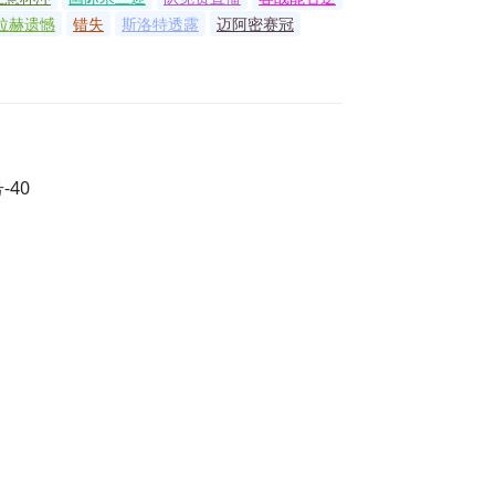
拉赫遗憾
错失
斯洛特透露
迈阿密赛冠
号-40