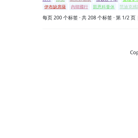
伊布缺席薩
內韓國行
凱恩科曼休
范迪克感
每页 200 个标签 · 共 208 个标签 · 第 1/2 页 
Cop