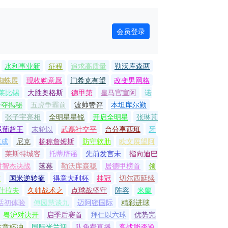
会员登录
水利事业新
征程
追求高质量
勒沃库森两
蜘蛛展
现收购意愿
门希克有望
改变男网格
莱比锡
大胜奥格斯
德甲第
皇马官宣阿
诺
争夺揭秘
五虎争霸前
波帅赞评
本坦库尔勤
张子宇亮相
全明星星锐
开启全明星
张琳芃
冕葡超王
末轮以
武磊社交平
台分享西班
牙
或成
尼克
杨称詹姆斯
防守软肋
欧文展望阿
莱斯特城客
托蒂辟谣
先前发言未
指向迪巴
谢智杰决战
落幕
勒沃库森稳
居德甲榜首
领
拉
国米逆转摘
得意大利杯
桂冠
切尔西延续
什拉夫
久帅战术之
点球战坚守
阵容
米蘭
活初体验
傅园慧谈九
迈阿密国际
精彩进球
粤沪对决开
启季后赛首
拜仁以六球
优势完
兰意杯冲
国际米兰迎
队免费直播
客战能否逆