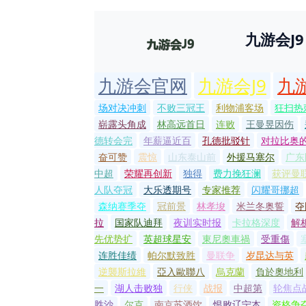
九游会J9
九游会官网
九游会J9
九
场对决冲刺
不败三冠王
利物浦客场
狂扫热
崭露头角成
林高远首日
连败
王曼昱因伤
德转会完
年薪逼近百
孔德批驳针
对拉比奥
奋可赞
震惊
山东泰山前
外援马塞尔
广东
中超
荣耀再创新
独得
费力挽狂澜
获评曼
人队夺冠
大乐透期号
专家推荐
闪耀哥挪超
森纳赛季夺
冠前景
林孝埈
米兰冬奥誓
夺
拉
国家队迪拜
夜训实时报
卡拉格深度
解
先优势扩
英超球星安
東尼奧車禍
受重傷
连胜佳绩
帕尔默致胜
曼联争
岁昆达与英
逆襲斯拉維
亞入歐聯八
烏克蘭
負於奧地利
一
湖人击败独
行侠
战报
中超第
轮焦点
胜沙
尔克
南京苏酒饮
恨败辽宁本
资格争