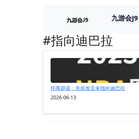
九游会J9
#指向迪巴拉
托蒂辟谣：先前发言未指向迪巴拉
2026-06-13