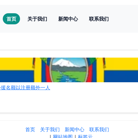
首页
关于我们
新闻中心
联系我们
外援名额以注册额外一人
首页
关于我们
新闻中心
联系我们
|
网站地图
|
标签云