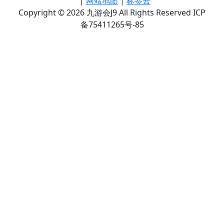
|
网站地图
|
标签云
Copyright © 2026 九游会J9 All Rights Reserved ICP
备75411265号-85