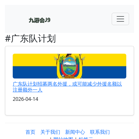
#广东队计划
广东队计划招募两名外援，或可能减少外援名额以
注册额外一人
2026-04-14
首页
关于我们
新闻中心
联系我们