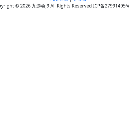
yright © 2026 九游会J9 All Rights Reserved ICP备27991495