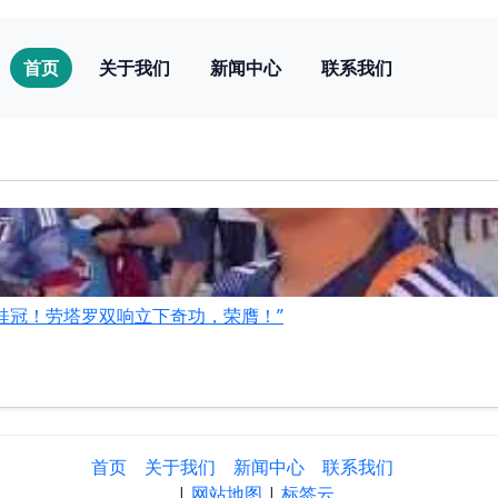
首页
关于我们
新闻中心
联系我们
桂冠！劳塔罗双响立下奇功，荣膺！”
首页
关于我们
新闻中心
联系我们
|
网站地图
|
标签云