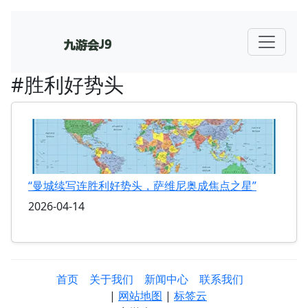
#胜利好势头
“曼城续写连胜利好势头，萨维尼奥成焦点之星”
2026-04-14
首页
关于我们
新闻中心
联系我们
|
网站地图
|
标签云