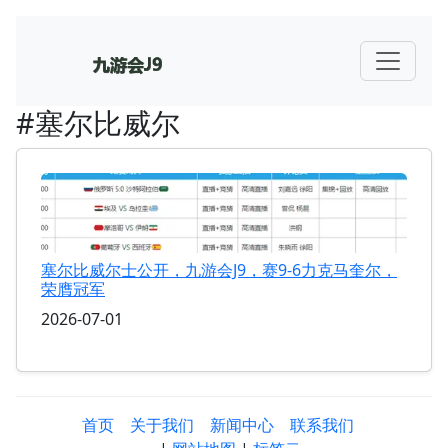
#塞尔比威尔
塞尔比威尔士公开，九游会J9，赛9-6力克马奎尔，
荣膺冠军
2026-07-01
首页
关于我们
新闻中心
联系我们