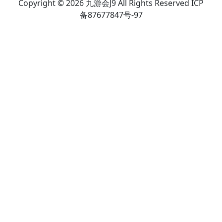
Copyright © 2026 九游会J9 All Rights Reserved ICP
备87677847号-97