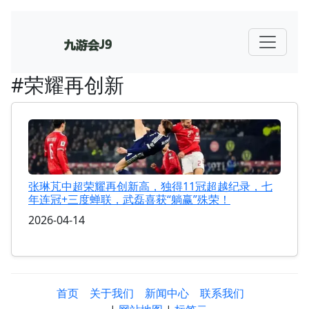
#荣耀再创新
张琳芃中超荣耀再创新高，独得11冠超越纪录，七
年连冠+三度蝉联，武磊喜获“躺赢”殊荣！
2026-04-14
首页
关于我们
新闻中心
联系我们