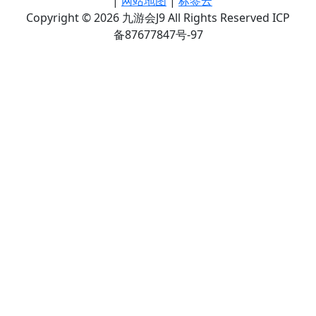
|
网站地图
|
标签云
Copyright © 2026 九游会J9 All Rights Reserved ICP
备87677847号-97