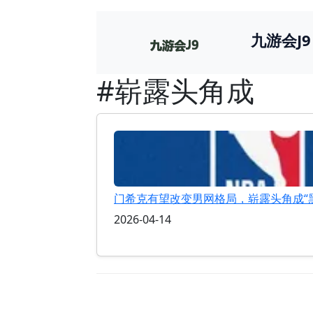
九游会J9
#崭露头角成
门希克有望改变男网格局，崭露头角成“
2026-04-14