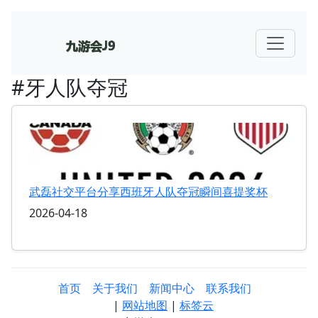
#牙人队夺冠
武磊社交平台分享西班牙人队夺冠瞬间喜提奖杯
2026-04-18
首页
关于我们
新闻中心
联系我们
|
网站地图
|
标签云