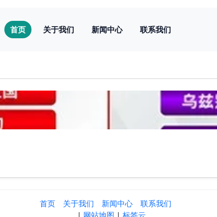
首页
关于我们
新闻中心
联系我们
首页
关于我们
新闻中心
联系我们
|
网站地图
|
标签云