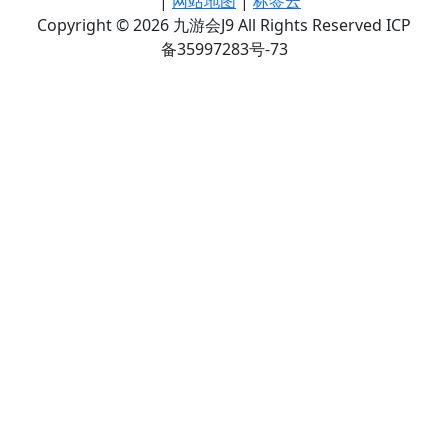
|
网站地图
|
标签云
Copyright © 2026 九游会J9 All Rights Reserved ICP
备35997283号-73