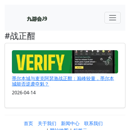
#战正酣
墨尔本城与麦克阿瑟激战正酣：巅峰较量，墨尔本
城能否逆袭夺魁？
2026-04-14
首页
关于我们
新闻中心
联系我们