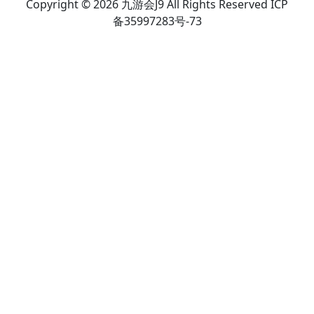
Copyright © 2026 九游会J9 All Rights Reserved ICP
备35997283号-73