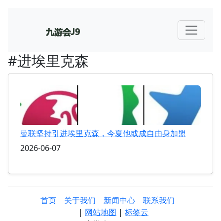
#进埃里克森
曼联坚持引进埃里克森，今夏他或成自由身加盟
2026-06-07
首页
关于我们
新闻中心
联系我们
|
网站地图
|
标签云