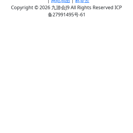
|
网站地图
|
标签云
Copyright © 2026 九游会J9 All Rights Reserved ICP
备27991495号-61